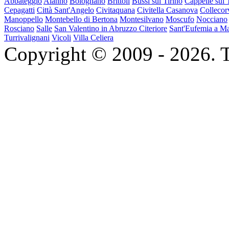
Abbateggio
Alanno
Bolognano
Brittoli
Bussi sul Tirino
Cappelle sul
Cepagatti
Città Sant'Angelo
Civitaquana
Civitella Casanova
Collecor
Manoppello
Montebello di Bertona
Montesilvano
Moscufo
Nocciano
Rosciano
Salle
San Valentino in Abruzzo Citeriore
Sant'Eufemia a Ma
Turrivalignani
Vicoli
Villa Celiera
Copyright © 2009 - 2026. Tutt