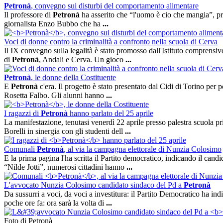
Petronà
, convegno sui disturbi del comportamento alimentare
Il professore di
Petronà
ha asserito che “l'uomo è cio che mangia”, pro
giornalista Enzo Bubbo che ha
...
Voci di donne contro la criminalità a confronto nella scuola di Cerva
Il IX convegno sulla legalità è stato promosso dall'Istituto comprens
di
Petronà
, Andali e Cerva. Un gioco
...
Petronà
, le donne della Costituente
E
Petronà
c'era. Il progetto è stato presentato dal Cidi di Torino per 
Rosetta Falbo. Gli alunni hanno
...
I ragazzi di
Petronà
hanno parlato del 25 aprile
La manifestazione, tenutasi venerdì 22 aprile presso palestra scuola 
Borelli in sinergia con gli studenti dell
...
Comunali
Petronà
, al via la campagna elettorale di Nunzia Colosimo
E la prima pagina l'ha scritta il Partito democratico, indicando il cand
“Nilde Jotti”, numerosi cittadini hanno
...
L'avvocato Nunzia Colosimo candidato sindaco del Pd a
Petronà
Da sussurri a voci, da voci a investitura: il Partito Democratico ha in
poche ore fa: ora sarà la volta di
...
Foto di Petronà