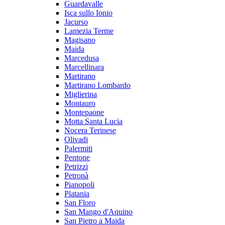
Guardavalle
Isca sullo Ionio
Jacurso
Lamezia Terme
Magisano
Maida
Marcedusa
Marcellinara
Martirano
Martirano Lombardo
Miglierina
Montauro
Montepaone
Motta Santa Lucia
Nocera Terinese
Olivadi
Palermiti
Pentone
Petrizzi
Petronà
Pianopoli
Platania
San Floro
San Mango d'Aquino
San Pietro a Maida