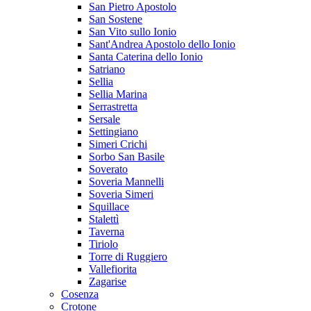
San Pietro Apostolo
San Sostene
San Vito sullo Ionio
Sant'Andrea Apostolo dello Ionio
Santa Caterina dello Ionio
Satriano
Sellia
Sellia Marina
Serrastretta
Sersale
Settingiano
Simeri Crichi
Sorbo San Basile
Soverato
Soveria Mannelli
Soveria Simeri
Squillace
Stalettì
Taverna
Tiriolo
Torre di Ruggiero
Vallefiorita
Zagarise
Cosenza
Crotone