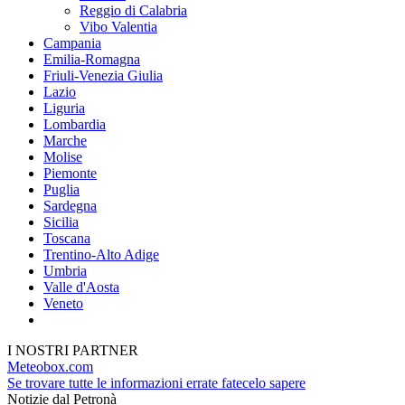
Reggio di Calabria
Vibo Valentia
Campania
Emilia-Romagna
Friuli-Venezia Giulia
Lazio
Liguria
Lombardia
Marche
Molise
Piemonte
Puglia
Sardegna
Sicilia
Toscana
Trentino-Alto Adige
Umbria
Valle d'Aosta
Veneto
I NOSTRI PARTNER
Meteobox.com
Se trovare tutte le informazioni errate fatecelo sapere
Notizie dal Petronà