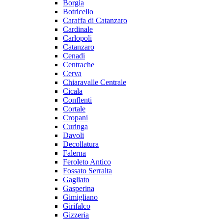
Borgia
Botricello
Caraffa di Catanzaro
Cardinale
Carlopoli
Catanzaro
Cenadi
Centrache
Cerva
Chiaravalle Centrale
Cicala
Conflenti
Cortale
Cropani
Curinga
Davoli
Decollatura
Falerna
Feroleto Antico
Fossato Serralta
Gagliato
Gasperina
Gimigliano
Girifalco
Gizzeria