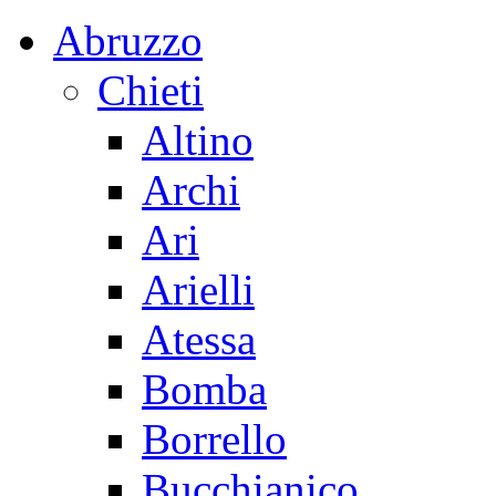
Abruzzo
Chieti
Altino
Archi
Ari
Arielli
Atessa
Bomba
Borrello
Bucchianico