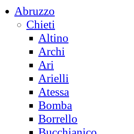
Abruzzo
Chieti
Altino
Archi
Ari
Arielli
Atessa
Bomba
Borrello
Bucchianico