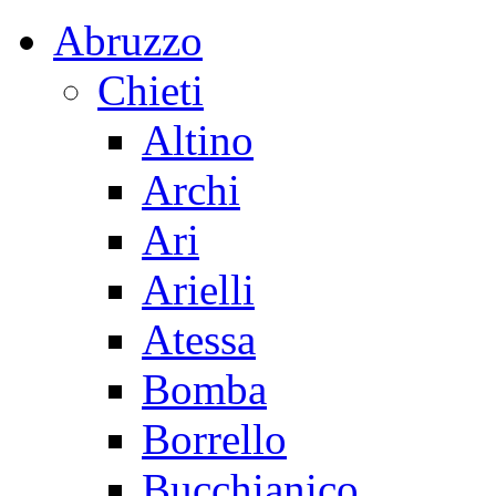
Abruzzo
Chieti
Altino
Archi
Ari
Arielli
Atessa
Bomba
Borrello
Bucchianico