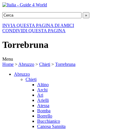
INVIA QUESTA PAGINA DI AMICI
CONDIVIDI QUESTA PAGINA
Torrebruna
Menu
Home
>
Abruzzo
>
Chieti
>
Torrebruna
Abruzzo
Chieti
Altino
Archi
Ari
Arielli
Atessa
Bomba
Borrello
Bucchianico
Canosa Sannita