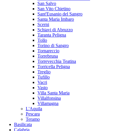
San Salvo
San Vito Chietino
Sant'Eusanio del Sangro
Santa Maria Imbaro
Scerni
Schiavi di Abruzzo
Taranta Peligna
Tollo
Torino di Sangro
Tornareccio
Torrebruna
Torrevecchia Teatina
Torricella Peligna
Treglio
Tufillo
Vacri
Vasto
Villa Santa Maria
Villalfonsina
Villamagna
L'Aquila
Pescara
Teramo
Basilicata
Calabria