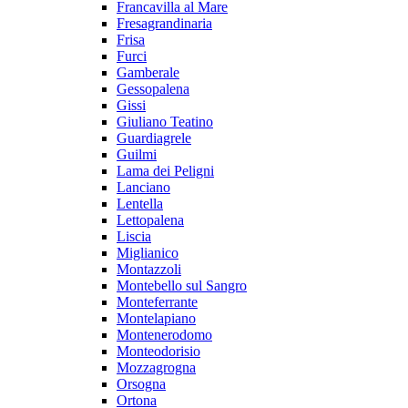
Francavilla al Mare
Fresagrandinaria
Frisa
Furci
Gamberale
Gessopalena
Gissi
Giuliano Teatino
Guardiagrele
Guilmi
Lama dei Peligni
Lanciano
Lentella
Lettopalena
Liscia
Miglianico
Montazzoli
Montebello sul Sangro
Monteferrante
Montelapiano
Montenerodomo
Monteodorisio
Mozzagrogna
Orsogna
Ortona