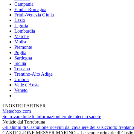
Campania
Emilia-Romagna
Friuli-Venezia Giulia
Lazio
Liguria
Lombardia
Marche
Molise
Piemonte
Puglia
Sardegna
Sicilia
Toscana
Trentino-Alto Adige
Umbria
Valle d'Aosta
Veneto
I NOSTRI PARTNER
Meteobox.com
Se trovare tutte le informazioni errate fatecelo sapere
Notizie dal Torrebruna
Gli alunni di Castiglione ricevuti dal cavaliere del salsicciotto frentano
CASTIGLIONE MESSER MARINO – Le scuole primarie di Castigli