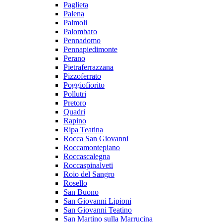
Paglieta
Palena
Palmoli
Palombaro
Pennadomo
Pennapiedimonte
Perano
Pietraferrazzana
Pizzoferrato
Poggiofiorito
Pollutri
Pretoro
Quadri
Rapino
Ripa Teatina
Rocca San Giovanni
Roccamontepiano
Roccascalegna
Roccaspinalveti
Roio del Sangro
Rosello
San Buono
San Giovanni Lipioni
San Giovanni Teatino
San Martino sulla Marrucina