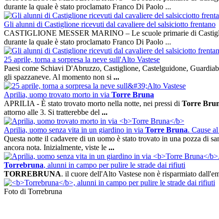
durante la quale è stato proclamato Franco Di Paolo ...
Gli alunni di Castiglione ricevuti dal cavaliere del salsiciotto frentano
CASTIGLIONE MESSER MARINO – Le scuole primarie di Castigli
durante la quale è stato proclamato Franco Di Paolo ...
25 aprile, torna a sorpresa la neve sull'Alto Vastese
Paesi come Schiavi D'Abruzzo, Castiglione, Castelguidone, Guardia
gli spazzaneve. Al momento non si
...
Aprilia, uomo trovato morto in via
Torre Bruna
APRILIA - È stato trovato morto nella notte, nei pressi di
Torre Bru
attorno alle 3. Si tratterebbe del
...
Aprilia, uomo senza vita in un giardino in via
Torre Bruna
. Cause a
Questa notte il cadavere di un uomo è stato trovato in una pozza di sa
ancora nota. Inizialmente, viste le
...
Torrebruna
, alunni in campo per pulire le strade dai rifiuti
TORREBRUNA
. il cuore dell'Alto Vastese non è risparmiato dall'em
Foto di Torrebruna