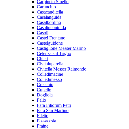
Carpineto Sinello
Carunchio
Casacanditella
Casalanguida
Casalbordino
Casalincontrada
Casoli
Castel Frentano
Castelguidone
Castiglione Messer Marino
Celenza sul Trigno
Chieti
Civitaluparella
Civitella Messer Raimondo
Colledimacine
Colledimezzo
Crecchio
Cupello
Dogliola
Fallo
Fara Filiorum Petri
Fara San Martino
Filetto
Fossacesia
Fraine